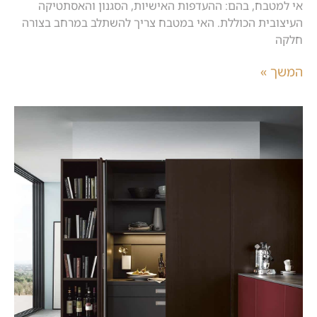
אי למטבח, בהם: ההעדפות האישיות, הסגנון והאסתטיקה
העיצובית הכוללת. האי במטבח צריך להשתלב במרחב בצורה
חלקה
המשך »