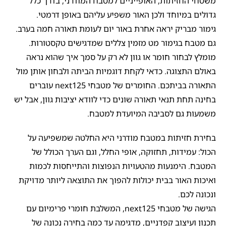
משטחי החזיתות, האופייניים למטבח המודרני, בדרך כלל
גדולים במיוחד ולכן האור משפיע עליהם באופן דרמטי.
גימור מבריק יראה אחרת באור יום לעומת תאורה חמה בערב.
גם מטבח בגימור מט מזמין צללים שמדגישים טקסטורות.
מומלץ לבחור חומר או גוון לא רק על סמך איך שהוא נראה
באולם התצוגה. כדאי לקחת דוגמיות הביתה ולבחון אותן מול
התאורה בביתכם. החומרים של מטבחי next125 עוברים
בחינה תחת תנאי תאורה שונים כדי לוודא יציבות גוון, אבל יש
משמעות גם לסביבה המיועדת למטבח.
בחירת חזיתות במטבח מודרני היא החלטה שמשפיעה על
הכול: עמידות, תחזוקה, אופי החלל, וגם הערך הכולל של
המטבח. הימנעות מהטעויות הנפוצות והתייחסות לכמות
ואיכות האור בבית יכולות להפוך את התוצאה ליותר מדויקת
ונכונה לכם.
הגישה של מטבחי next125, המשלבת חומרי פרימיום עם
תכנון ועיצוב קפדניים, מדגימה עד כמה בחירה נכונה של