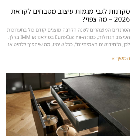
סקרנות לגבי מגמות עיצוב מטבחים לקראת
2026 – מה צפוי?
הטרנדים המוצהרים לשנה הקרבה מוצגים קודם כול בתערוכות
העיצוב הגדולות, כמו: ה-EuroCucina במילאנו או IMM בקלן.
לכן, ה"חידושים האמיתיים", ככל שיהיו, מה שיהפוך ללהיט או
המשך »