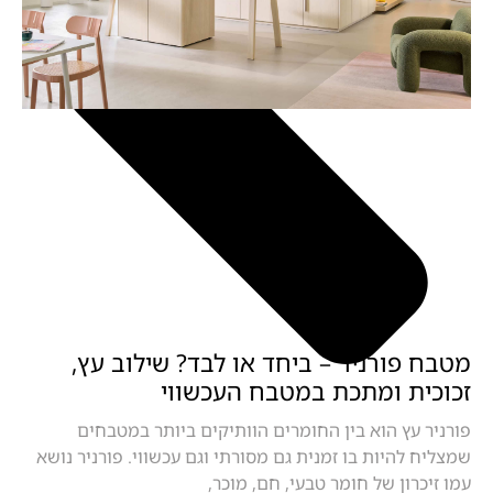
מטבח פורניר – ביחד או לבד? שילוב עץ,
זכוכית ומתכת במטבח העכשווי
פורניר עץ הוא בין החומרים הוותיקים ביותר במטבחים
שמצליח להיות בו זמנית גם מסורתי וגם עכשווי. פורניר נושא
עמו זיכרון של חומר טבעי, חם, מוכר,