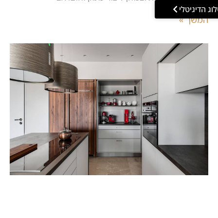
וג הדיגיטלי
המשך »