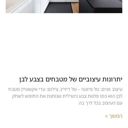
יתרונות עיצוביים של מטבחים בצבע לבן
עיצוב פנים: טל פיזנטי – טל דיזיין, צילום: עדי אקשטיין מטבח
לבן הוא כמו פלטת צבע ניטרלית שנותנת את החופש לשחק
עם העיצוב בכל דרך בה
המשך »