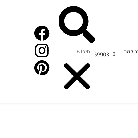
09-
ר קשר
9569903