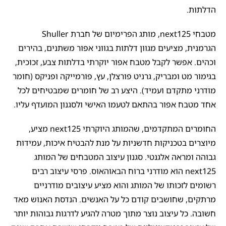
הדלתות.
מטבחי next125, מותג הפרימיום של חברת Shuller
הגרמנית, מציעים מגוון דלתות בגווני אפור משתנים, בהירים
וכהים. אפשר לקבל מטבח אפור יוקרתי בדלתות צבע, זכוכית,
בגימור מט ומבריק, גרניט פורצלן, עץ, פורמייקה ופניקס (חומר
מודרני מתקדם ועמיד). היצע רב של חומרים שמבטיחים לכל
אחד מטבח אפור בהתאם לטעמו האישי ולסגנון המועדף עליו.
החומרים המתקדמים, שהמותג היוקרתי next125 מציע,
מיוצרים בטכניקות חדשניות על מנת להבטיח איכות, עמידות
גבוהה ומראה אלגנטי. סגנון עיצוב המטבחים של המותג
next125 הוא מודרני ברוח הבאוהאוס. פרסי עיצוב רבים
רשומים לזכותו של המותג והוא מציע עיצובים מודרניים
מרתקים, שחושבים קודם כל על האנשים. הנדסת האנוש מאד
חשובה. כל עיצוב נוצר מתוך מטרה להגיע לדרגות גבוהות יותר