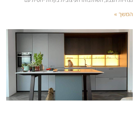
נצחיות הצבע, השתלבותו העיצובית בקלות יחסית עם
המשך »