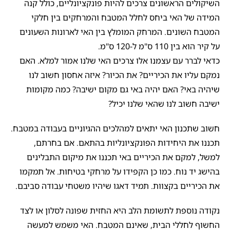
השיקולים הראשונים צרכים להיות פונקציונליים, כולל קנה
המידה של האי ביחס לחלל המטבח והמרחקים בין חלקי
המטבח השונים. המרחק המומלץ בין האי לארונות השעונים
על קיר הוא בין 110 ס"מ ל-120 ס"מ.
כדאי לברר עם עצמנו אלו צרכים האי שלנו אמור למלא. האם
נמקם עליו את הכיריים? את הכיור? איזה אחסון חשוב לנו
שיהיה באי? האם יהיה באי גם מקום ישיבה? כמה מקומות
ישיבה חשוב לנו שהאי שלנו יכיל?
חשוב שתכנון האי יתאים למהלכים ההגיוניים בעבודה במטבח.
תכננו את היחידות הפונקציונליות בהתאם. אם בחרתם,
למשל, למקם את הכיריים באי תכננו את מיקום התבלינים
בהישג יד נוח. כמו כן הקפידו על מרחקי בטיחות. אל תמקמו
את הכיריים בקצוות. תמיד דאגו שיהיו משטחי עבודה סביבם.
נקודה נוספת לתשומת הלב היא החזית שפונה לסלון או לצד
החשוף לחללי הבית, שאינם המטבח. האי משמש למעשה