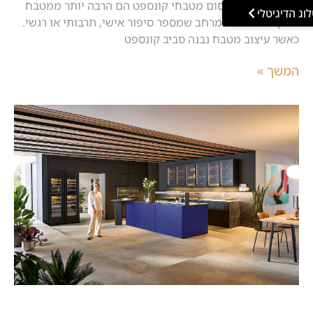
צילום: לורם איפסום מטבחי קונספט הם הרבה יותר ממטבח
וג הדיגיטלי
פונקציונלי – הם מרחב שמספר סיפור אישי, תרבותי או רגשי.
כאשר עיצוב מטבח נבנה סביב קונספט
המשך »