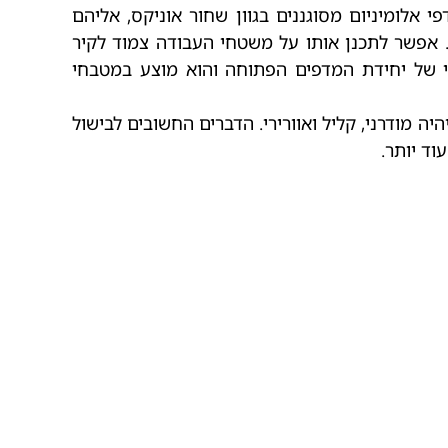
מיוחדת ושהכל יהיה בהישג יד ונוח לתפעול מציע המותג next125 מערכת מדפי אלומיניום מסוגננים בגוון שחור אוניקס, אליהם
 אפשר לתכנן אותו על משטחי העבודה צמוד לקיר
רי של יחידת המדפים הפתוחה והוא מוצע במטבחי
ה מודרני, קליל ואוורירי. הדברים החשובים לבישול
וד יותר.