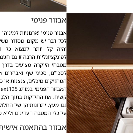
אבזור פנימי
אבזור פנימי וארגוניות למיניה
לכל דבר יש מקום מסודר משלו
יהיה קל יותר למצוא כל ד
לפונקציונליות הרבה זו גם חגיג
מטבחי היוקרה מציעים בדרך כ
לסכו"ם, סכיני שף ואביזרים א
המחזיקים מיכלים, צנצנות או כל
קשיח. את החלוקות בתוך הלֶבֶ
גם מעץ. יתרונותיהן של החלוקו
על כלי המטבח העדינים וללא ס
אבזור בהתאמה אישית