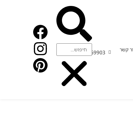
09-
ר קשר
9569903