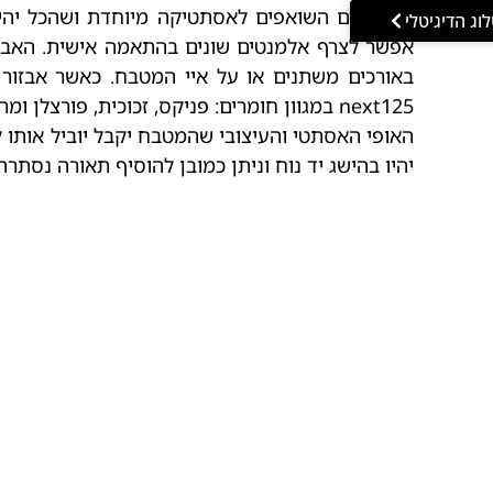
וג הדיגיטלי
אפשר לצרף אלמנטים שונים בהתאמה אישית. האבזו
באורכים משתנים או על איי המטבח. כאשר אבזור 
next125 במגוון חומרים: פניקס, זכוכית, פורצלן ומראה.
האופי האסתטי והעיצובי שהמטבח יקבל יוביל אותו למ
יהיו בהישג יד נוח וניתן כמובן להוסיף תאורה נסתרת