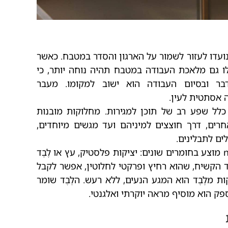
ן נועדו לעזור לשמור על הארגון והסדר במטבח. כאשר
 גם מלאכת העבודה במטבח תהיה נוחה יותר, כי
בר ובסיום העבודה הוא ישוב למקומו. מעבר
ה אסתטית לעין.
לל שפע רב של תוכן למגירות. מחלוקות מובנות
חרים, דרך חוצצים למיניהם ועד מגשים מיוחדים,
ים לתבלינים.
האבזור הפנימי במותג next125 מוצע בחומרים שונים: יציקות פלסטיק, עץ או לֶבֶד
ד הקשיח, שהוא רחיץ ופרקטי לחלוטין, אפשר לקבל
ת מלֶבֶד הוא המגע הנעים, ללא רעש. הלֶבֶד שומר
פק הוא מוסיף מראה יוקרתי ואלגנטי.