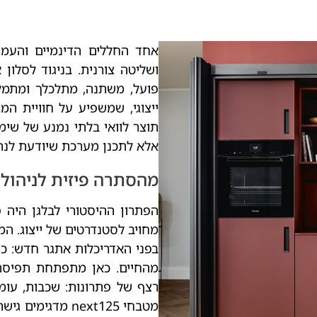
אחד החללים הדינמיים והעמו
ושליטה צורנית. בניגוד לסלון
פועל, משתנה, מתלכלך ומתמל
ייצוגי, שמשפיע על חוויית המ
תוצר לוואי בלתי נמנע של שימו
אלא לתכנן מערכת שיודעת לנהל
מהסתרה פיזית לניהול
הפתרון ההיסטורי לבלגן היה 
מחויב לסטנדרטים של ייצוג. ה
בפני האדריכלות אתגר חדש: כ
מהחיים. כאן מתפתחת תפיס
רצף של פתרונות: שכבות, עומקי
מטבחי next125 מ