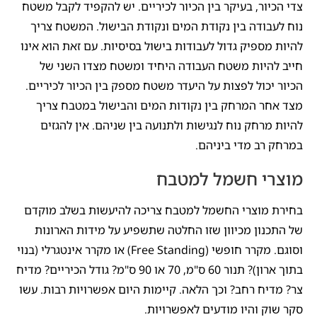
צדי הכיור, בעיקר בין הכיור לכיריים. יש להקפיד לקבל משטח
נוח לעבודה בין נקודת המים ונקודת הבישול. המשטח צריך
להיות מספיק גדול לעבודות בישול בסיסיות. עם זאת הוא אינו
חייב להיות משטח העבודה היחיד ומשטח מצדו השני של
הכיור יכול לפצות על היעדר משטח מספק בין הכיור לכיריים.
מצד אחר המרחק בין נקודות המים והבישול במטבח צריך
להיות מרחק נוח לנגישות ולתנועה בין שניהם. אין להגזים
במרחק רב מדי ביניהם.
מוצרי חשמל למטבח
בחירת מוצרי החשמל למטבח צריכה להיעשות בשלב מוקדם
של התכנון מכיוון שזו החלטה שתשפיע על מידות הארונות
וסוגם. מקרר חופשי (Free Standing) או מקרר אינטגרלי (בנוי
בתוך ארון)? תנור 60 ס"מ, 70 או 90 ס"מ? גודל הכיריים? מדיח
צר? מדיח רחב? וכך הלאה. קיימות היום אפשרויות רבות. עשו
סקר שוק והיו מודעים לאפשרויות.